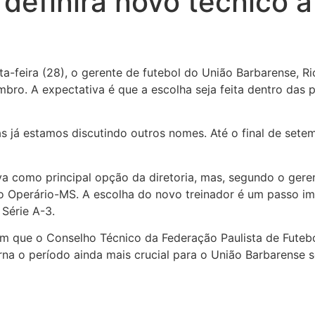
efinirá novo técnico at
ta-feira (28), o gerente de futebol do União Barbarense, R
tembro. A expectativa é que a escolha seja feita dentro d
as já estamos discutindo outros nomes. Até o final de sete
va como principal opção da diretoria, mas, segundo o geren
o Operário-MS. A escolha do novo treinador é um passo i
Série A-3.
am que o Conselho Técnico da Federação Paulista de Futeb
orna o período ainda mais crucial para o União Barbarense