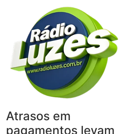
Ir
para
o
conteúdo
Atrasos em
pagamentos levam