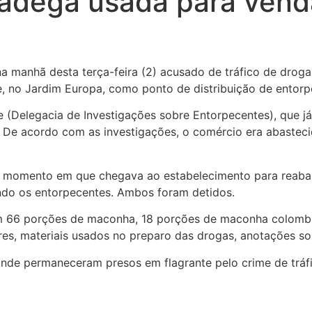
 adega usada para vend
a manhã desta terça-feira (2) acusado de tráfico de droga
, no Jardim Europa, como ponto de distribuição de entorp
Dise (Delegacia de Investigações sobre Entorpecentes), que
. De acordo com as investigações, o comércio era abastec
no momento em que chegava ao estabelecimento para reabas
do os entorpecentes. Ambos foram detidos.
am 66 porções de maconha, 18 porções de maconha colombi
res, materiais usados no preparo das drogas, anotações sob
onde permaneceram presos em flagrante pelo crime de tráf