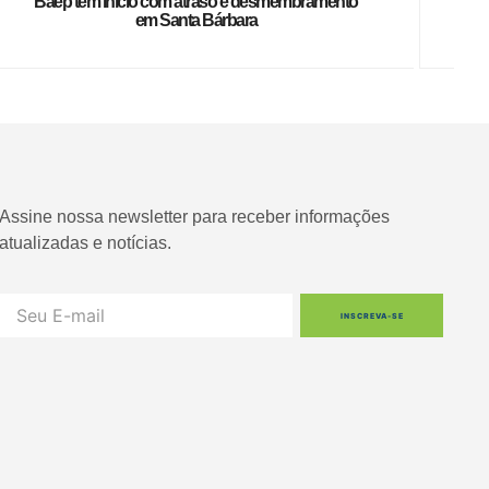
Baep tem início com atraso e desmembramento
em Santa Bárbara
Assine nossa newsletter para receber informações
atualizadas e notícias.
INSCREVA-SE