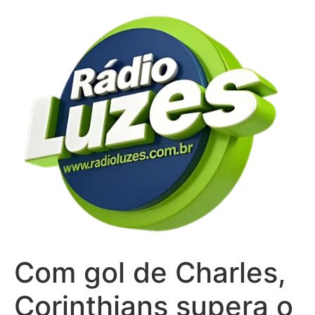
Ir
para
o
conteúdo
Com gol de Charles,
Corinthians supera o