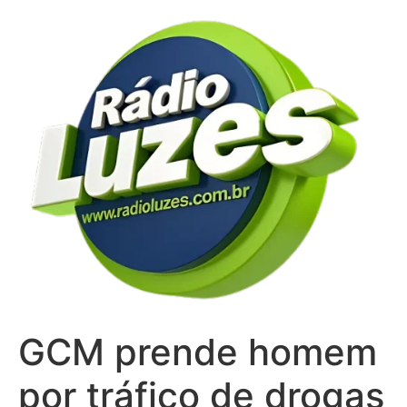
Ir
para
o
conteúdo
GCM prende homem
por tráfico de drogas