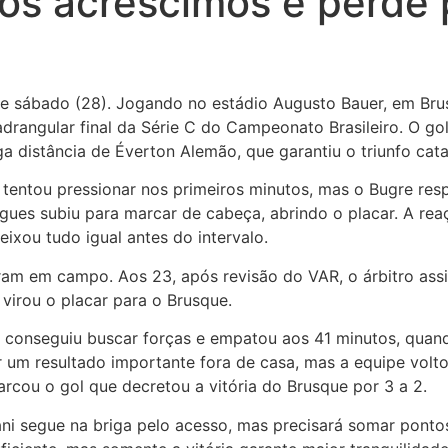
nos acréscimos e perde
te sábado (28). Jogando no estádio Augusto Bauer, em Brus
drangular final da Série C do Campeonato Brasileiro. O gol
 distância de Éverton Alemão, que garantiu o triunfo cata
tentou pressionar nos primeiros minutos, mas o Bugre res
rigues subiu para marcar de cabeça, abrindo o placar. A r
ixou tudo igual antes do intervalo.
eram em campo. Aos 23, após revisão do VAR, o árbitro ass
virou o placar para o Brusque.
conseguiu buscar forças e empatou aos 41 minutos, quan
 um resultado importante fora de casa, mas a equipe volto
rcou o gol que decretou a vitória do Brusque por 3 a 2.
ni segue na briga pelo acesso, mas precisará somar pontos