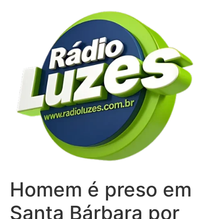
Ir
para
o
conteúdo
Homem é preso em
Santa Bárbara por