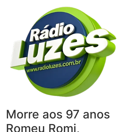
Ir
para
o
conteúdo
Morre aos 97 anos
Romeu Romi,