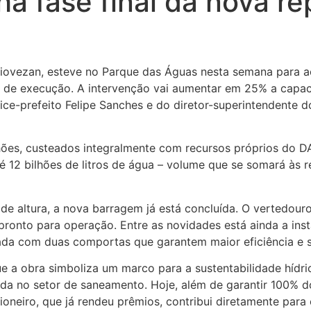
a fase final da nova r
l Piovezan, esteve no Parque das Águas nesta semana par
nal de execução. A intervenção vai aumentar em 25% a cap
ce-prefeito Felipe Sanches e do diretor-superintendente
hões, custeados integralmente com recursos próprios do DA
é 12 bilhões de litros de água – volume que se somará às re
e altura, a nova barragem já está concluída. O vertedour
 pronto para operação. Entre as novidades está ainda a ins
ada com duas comportas que garantem maior eficiência e 
ue a obra simboliza um marco para a sustentabilidade hídri
ida no setor de saneamento. Hoje, além de garantir 100% 
ioneiro, que já rendeu prêmios, contribui diretamente par