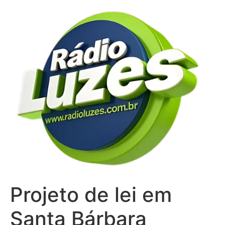
Ir
para
o
conteúdo
Projeto de lei em
Santa Bárbara