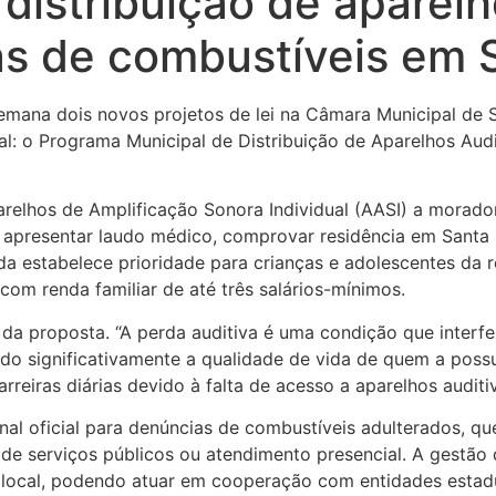
distribuição de aparelh
as de combustíveis em 
emana dois novos projetos de lei na Câmara Municipal de 
ial: o Programa Municipal de Distribuição de Aparelhos Aud
relhos de Amplificação Sonora Individual (AASI) a morador
io apresentar laudo médico, comprovar residência em Santa
da estabelece prioridade para crianças e adolescentes da 
com renda familiar de até três salários-mínimos.
ia da proposta. “A perda auditiva é uma condição que inter
ndo significativamente a qualidade de vida de quem a poss
rreiras diárias devido à falta de acesso a aparelhos auditi
l oficial para denúncias de combustíveis adulterados, que
o de serviços públicos ou atendimento presencial. A gestão
local, podendo atuar em cooperação com entidades estadu