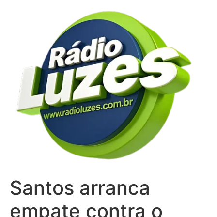
Ir
para
o
conteúdo
Santos arranca
empate contra o