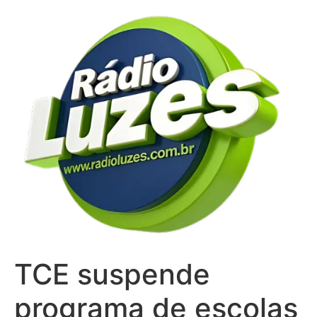
Ir
para
o
conteúdo
TCE suspende
programa de escolas