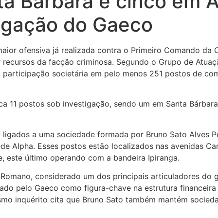
a Bárbara e cinco em 
tigação do Gaeco
aior ofensiva já realizada contra o Primeiro Comando da 
avar recursos da facção criminosa. Segundo o Grupo de Atu
 participação societária em pelo menos 251 postos de com
dica 11 postos sob investigação, sendo um em Santa Bárbar
o ligados a uma sociedade formada por Bruno Sato Alves Pe
de Alpha. Esses postos estão localizados nas avenidas Ca
, este último operando com a bandeira Ipiranga.
Romano, considerado um dos principais articuladores do g
cado pelo Gaeco como figura-chave na estrutura financeira
 mesmo inquérito cita que Bruno Sato também mantém socie