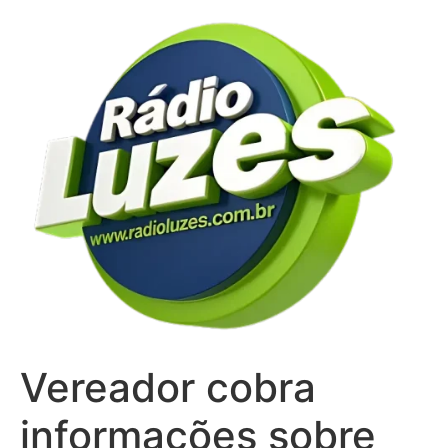
Ir
para
o
conteúdo
Vereador cobra
informações sobre