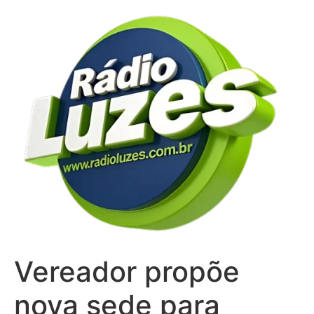
Ir
para
o
conteúdo
Vereador propõe
nova sede para