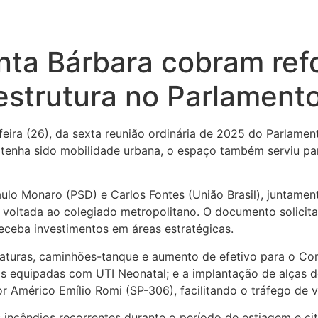
nta Bárbara cobram ref
aestrutura no Parlamen
-feira (26), da sexta reunião ordinária de 2025 do Parlam
 tenha sido mobilidade urbana, o espaço também serviu pa
ulo Monaro (PSD) e Carlos Fontes (União Brasil), juntamen
voltada ao colegiado metropolitano. O documento solicita
ceba investimentos em áreas estratégicas.
iaturas, caminhões-tanque e aumento de efetivo para o Co
ias equipadas com UTI Neonatal; e a implantação de alças
Américo Emílio Romi (SP-306), facilitando o tráfego de v
 incêndios recorrentes durante o período de estiagem e c