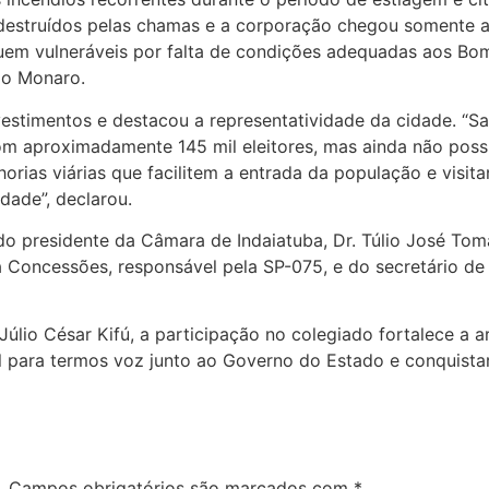
destruídos pelas chamas e a corporação chegou somente 
uem vulneráveis por falta de condições adequadas aos Bo
lo Monaro.
estimentos e destacou a representatividade da cidade. “Sa
com aproximadamente 145 mil eleitores, mas ainda não poss
orias viárias que facilitem a entrada da população e visit
dade”, declarou.
 presidente da Câmara de Indaiatuba, Dr. Túlio José Toma
a Concessões, responsável pela SP-075, e do secretário 
Júlio César Kifú, a participação no colegiado fortalece a a
al para termos voz junto ao Governo do Estado e conquist
.
Campos obrigatórios são marcados com
*