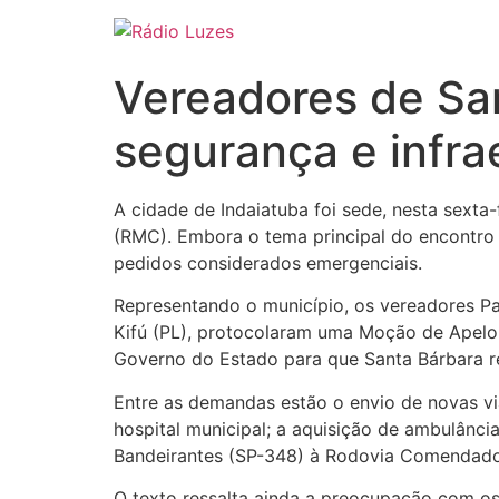
Ir
para
o
Vereadores de Sa
conteúdo
segurança e infr
A cidade de Indaiatuba foi sede, nesta sexta
(RMC). Embora o tema principal do encontro
pedidos considerados emergenciais.
Representando o município, os vereadores Pa
Kifú (PL), protocolaram uma Moção de Apelo 
Governo do Estado para que Santa Bárbara re
Entre as demandas estão o envio de novas v
hospital municipal; a aquisição de ambulânc
Bandeirantes (SP-348) à Rodovia Comendador 
O texto ressalta ainda a preocupação com os