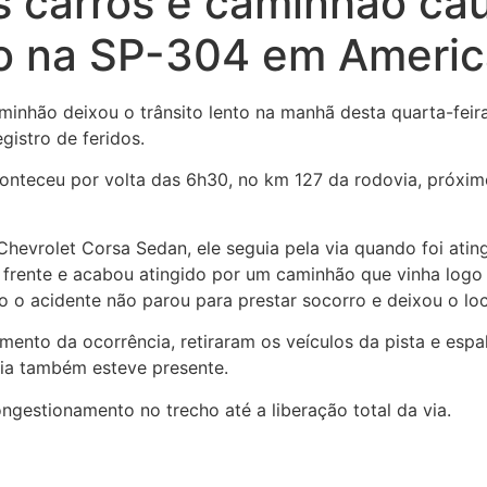
s carros e caminhão ca
o na SP-304 em Ameri
inhão deixou o trânsito lento na manhã desta quarta-feira
istro de feridos.
nteceu por volta das 6h30, no km 127 da rodovia, próximo
evrolet Corsa Sedan, ele seguia pela via quando foi ating
a frente e acabou atingido por um caminhão que vinha logo
o o acidente não parou para prestar socorro e deixou o loc
ento da ocorrência, retiraram os veículos da pista e espa
ria também esteve presente.
gestionamento no trecho até a liberação total da via.