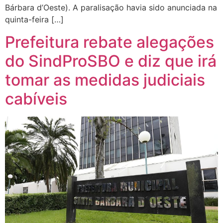
Bárbara d’Oeste). A paralisação havia sido anunciada na
quinta-feira […]
Prefeitura rebate alegações
do SindProSBO e diz que irá
tomar as medidas judiciais
cabíveis